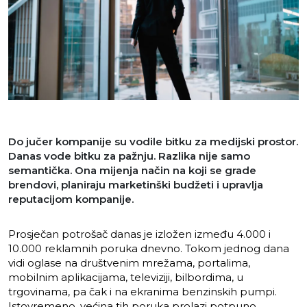
Do jučer kompanije su vodile bitku za medijski prostor.
Danas vode bitku za pažnju. Razlika nije samo
semantička. Ona mijenja način na koji se grade
brendovi, planiraju marketinški budžeti i upravlja
reputacijom kompanije.
Prosječan potrošač danas je izložen između 4.000 i
10.000 reklamnih poruka dnevno. Tokom jednog dana
vidi oglase na društvenim mrežama, portalima,
mobilnim aplikacijama, televiziji, bilbordima, u
trgovinama, pa čak i na ekranima benzinskih pumpi.
Istovremeno, većina tih poruka prolazi potpuno