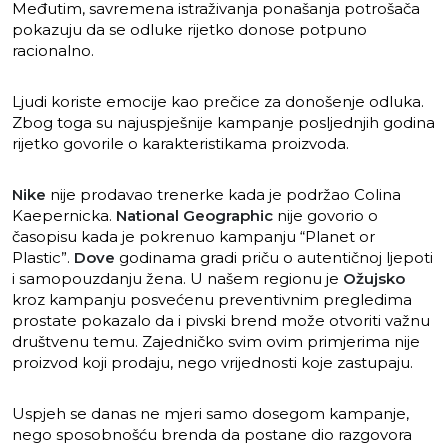
Međutim, savremena istraživanja ponašanja potrošača
pokazuju da se odluke rijetko donose potpuno
racionalno.
Ljudi koriste emocije kao prečice za donošenje odluka.
Zbog toga su najuspješnije kampanje posljednjih godina
rijetko govorile o karakteristikama proizvoda.
Nike
nije prodavao trenerke kada je podržao Colina
Kaepernicka.
National Geographic
nije govorio o
časopisu kada je pokrenuo kampanju “Planet or
Plastic”.
Dove
godinama gradi priču o autentičnoj ljepoti
i samopouzdanju žena. U našem regionu je
Ožujsko
kroz kampanju posvećenu preventivnim pregledima
prostate pokazalo da i pivski brend može otvoriti važnu
društvenu temu. Zajedničko svim ovim primjerima nije
proizvod koji prodaju, nego vrijednosti koje zastupaju.
Uspjeh se danas ne mjeri samo dosegom kampanje,
nego sposobnošću brenda da postane dio razgovora