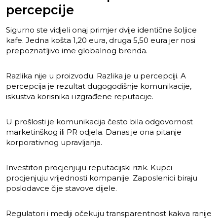
percepcije
Sigurno ste vidjeli onaj primjer dvije identične šoljice
kafe. Jedna košta 1,20 eura, druga 5,50 eura jer nosi
prepoznatljivo ime globalnog brenda.
Razlika nije u proizvodu. Razlika je u percepciji. A
percepcija je rezultat dugogodišnje komunikacije,
iskustva korisnika i izgrađene reputacije.
U prošlosti je komunikacija često bila odgovornost
marketinškog ili PR odjela. Danas je ona pitanje
korporativnog upravljanja.
Investitori procjenjuju reputacijski rizik. Kupci
procjenjuju vrijednosti kompanije. Zaposlenici biraju
poslodavce čije stavove dijele.
Regulatori i mediji očekuju transparentnost kakva ranije