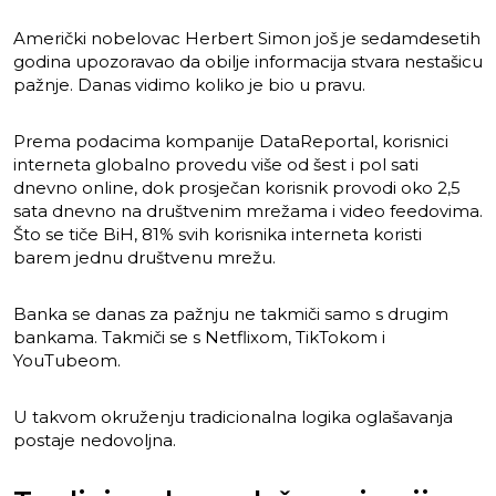
Američki nobelovac Herbert Simon još je sedamdesetih
godina upozoravao da obilje informacija stvara nestašicu
pažnje. Danas vidimo koliko je bio u pravu.
Prema podacima kompanije DataReportal, korisnici
interneta globalno provedu više od šest i pol sati
dnevno online, dok prosječan korisnik provodi oko 2,5
sata dnevno na društvenim mrežama i video feedovima.
Što se tiče BiH, 81% svih korisnika interneta koristi
barem jednu društvenu mrežu.
Banka se danas za pažnju ne takmiči samo s drugim
bankama. Takmiči se s Netflixom, TikTokom i
YouTubeom.
U takvom okruženju tradicionalna logika oglašavanja
postaje nedovoljna.