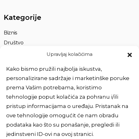
Kategorije
Biznis
Društvo
Život
Upravljaj kolačićima
Partnerstvo
Kako bismo pružili najbolja iskustva,
personalizirane sadržaje i marketinške poruke
Brzi linkovi
prema Vašim potrebama, koristimo
tehnologije poput kolačića za pohranu i/ili
O nama
pristup informacijama o uređaju. Pristanak na
Usluge
ove tehnologije omogućit će nam obradu
Impressum
podataka kao što su ponašanje, pregledi ili
Povežimo se
jedinstveni ID-ovi na ovoj stranici.