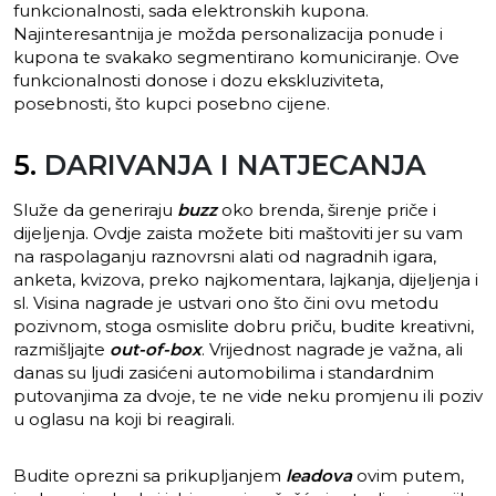
funkcionalnosti, sada elektronskih kupona.
Najinteresantnija je možda personalizacija ponude i
kupona te svakako segmentirano komuniciranje. Ove
funkcionalnosti donose i dozu ekskluziviteta,
posebnosti, što kupci posebno cijene.
5.
DARIVANJA I NATJECANJA
Služe da generiraju
buzz
oko brenda, širenje priče i
dijeljenja. Ovdje zaista možete biti maštoviti jer su vam
na raspolaganju raznovrsni alati od nagradnih igara,
anketa, kvizova, preko najkomentara, lajkanja, dijeljenja i
sl. Visina nagrade je ustvari ono što čini ovu metodu
pozivnom, stoga osmislite dobru priču, budite kreativni,
razmišljajte
out-of-box
. Vrijednost nagrade je važna, ali
danas su ljudi zasićeni automobilima i standardnim
putovanjima za dvoje, te ne vide neku promjenu ili poziv
u oglasu na koji bi reagirali.
Budite oprezni sa prikupljanjem
leadova
ovim putem,