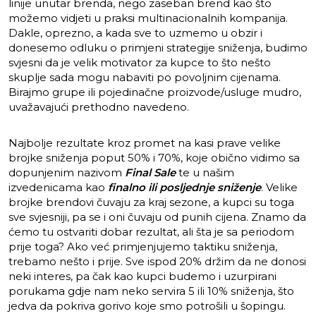
linije unutar brenda, nego zaseban brend kao što
možemo vidjeti u praksi multinacionalnih kompanija.
Dakle, oprezno, a kada sve to uzmemo u obzir i
donesemo odluku o primjeni strategije sniženja, budimo
svjesni da je velik motivator za kupce to što nešto
skuplje sada mogu nabaviti po povoljnim cijenama.
Birajmo grupe ili pojedinačne proizvode/usluge mudro,
uvažavajući prethodno navedeno.
Najbolje rezultate kroz promet na kasi prave velike
brojke sniženja poput 50% i 70%, koje obično vidimo sa
dopunjenim nazivom
Final Sale
te u našim
izvedenicama kao
finalno ili posljednje sniženje
. Velike
brojke brendovi čuvaju za kraj sezone, a kupci su toga
sve svjesniji, pa se i oni čuvaju od punih cijena. Znamo da
ćemo tu ostvariti dobar rezultat, ali šta je sa periodom
prije toga? Ako već primjenjujemo taktiku sniženja,
trebamo nešto i prije. Sve ispod 20% držim da ne donosi
neki interes, pa čak kao kupci budemo i uzurpirani
porukama gdje nam neko servira 5 ili 10% sniženja, što
jedva da pokriva gorivo koje smo potrošili u šopingu.