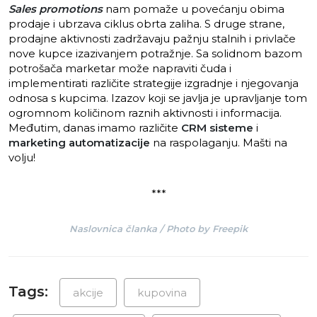
Sales promotions
nam pomaže u povećanju obima
prodaje i ubrzava ciklus obrta zaliha. S druge strane,
prodajne aktivnosti zadržavaju pažnju stalnih i privlače
nove kupce izazivanjem potražnje. Sa solidnom bazom
potrošača marketar može napraviti čuda i
implementirati različite strategije izgradnje i njegovanja
odnosa s kupcima. Izazov koji se javlja je upravljanje tom
ogromnom količinom raznih aktivnosti i informacija.
Međutim, danas imamo različite
CRM sisteme
i
marketing automatizacije
na raspolaganju. Mašti na
volju!
***
Naslovnica članka / Photo by Freepik
Tags:
akcije
kupovina