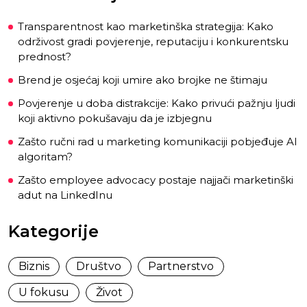
Transparentnost kao marketinška strategija: Kako
održivost gradi povjerenje, reputaciju i konkurentsku
prednost?
Brend je osjećaj koji umire ako brojke ne štimaju
Povjerenje u doba distrakcije: Kako privući pažnju ljudi
koji aktivno pokušavaju da je izbjegnu
Zašto ručni rad u marketing komunikaciji pobjeđuje AI
algoritam?
Zašto employee advocacy postaje najjači marketinški
adut na LinkedInu
Kategorije
Biznis
Društvo
Partnerstvo
U fokusu
Život