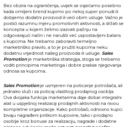
Bez obzira na ograničenja, uvijek se osjećamo posebno
kada omiljeni brend kupimo po nekoj super ponudi ili
dobijemo dodatni proizvod ili veći obim usluge. Važno je
postići razumnu mjeru promotivnih aktivnosti, a držati se
koncepta u kojem želimo izazvati pažnju na
odgovarajući način i ne narušiti već uspostavljeni balans
s kupcima. Ne trebamo zaboraviti temeljno
marketinško pravilo, a to je pružiti kupcima neku
dodatnu vrijednost našeg proizvoda ili usluge.
Sales
Promotion
je marketinška strategija, stoga se trebamo
voditi principima marketinga i dobre prakse njegovanja
odnosa sa kupcima..
Sales Promotion
je usmjeren na poticanje potrošača, ali
jednako služi i za poticaj vlastitog prodajnog osoblja.
Ova dvojaka funkcija marketarima daje dobar integralni
alat u uspješnoj realizaciji prodajnih aktivnosti na nivou
kompletne organizacije. Kako potrošači, odnosno kupci
bivaju nagrađeni prilikom kupovine, tako i prodajno
osoblje kroz bonuse za realizaciju, nagrade i dodatne