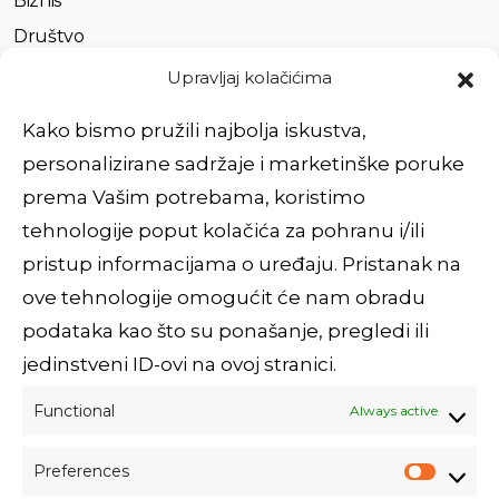
Biznis
Društvo
Život
Upravljaj kolačićima
Partnerstvo
Kako bismo pružili najbolja iskustva,
personalizirane sadržaje i marketinške poruke
Brzi linkovi
prema Vašim potrebama, koristimo
tehnologije poput kolačića za pohranu i/ili
O nama
pristup informacijama o uređaju. Pristanak na
Usluge
ove tehnologije omogućit će nam obradu
Impressum
podataka kao što su ponašanje, pregledi ili
Povežimo se
jedinstveni ID-ovi na ovoj stranici.
Functional
Always active
Prijavi se na newsletter!
Preferences
E-mail adresa: