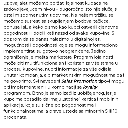
uz ovaj alat možemo održati lojalnost kupaca na
zadovoljavajućem nivou – dugoročno, što nije slučaj s
ostalim spomenutim tipovima
.
Na našem tržištu se
možemo susresti sa skupljanjem bodova, tačkica,
bonusa i sl., a kako bismo kao kupci ostvarili cjenovne
pogodnosti ili dobili keš nazad od svake kupovine. S
obzirom da se danas nalazimo u digitalnoj eri,
mogućnosti i pogodnosti koje se mogu informaciono
implementirati su gotovo neograničene. Jedino
ograničenje je mašta marketara. Program lojalnosti
može biti multifunkcionalan i koristan za više strana u
procesu kupovine, nuditi informacije za više odjela
unutar kompanija, a o marketinškim mogućnostima da i
ne govorimo. Svi navedeni
Sales Promotion
tipovi mogu
biti implementirani i u kombinaciji sa
loyalty
programom. Bitno je samo izaći iz uobičajenog, jer je
kupcima dosadilo da imaju „stotine“ kartica i mobilnih
aplikacija, koje su slične po pogodnostima i
funkcionalnostima, a prave uštede sa minornih 5 ili 10
procenata.