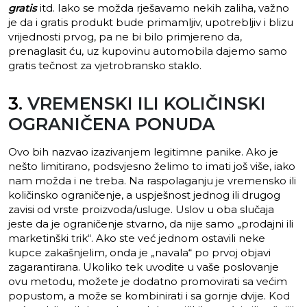
gratis
itd. Iako se možda rješavamo nekih zaliha, važno
je da i gratis produkt bude primamljiv, upotrebljiv i blizu
vrijednosti prvog, pa ne bi bilo primjereno da,
prenaglasit ću, uz kupovinu automobila dajemo samo
gratis tečnost za vjetrobransko staklo.
3
. VREMENSKI ILI KOLIČINSKI
OGRANIČENA PONUDA
Ovo bih nazvao izazivanjem legitimne panike. Ako je
nešto limitirano, podsvjesno želimo to imati još više, iako
nam možda i ne treba. Na raspolaganju je vremensko ili
količinsko ograničenje, a uspješnost jednog ili drugog
zavisi od vrste proizvoda/usluge. Uslov u oba slučaja
jeste da je ograničenje stvarno, da nije samo „prodajni ili
marketinški trik“. Ako ste već jednom ostavili neke
kupce zakašnjelim, onda je „navala“ po prvoj objavi
zagarantirana. Ukoliko tek uvodite u vaše poslovanje
ovu metodu, možete je dodatno promovirati sa većim
popustom, a može se kombinirati i sa gornje dvije. Kod