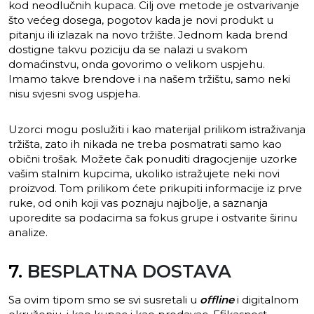
kod neodlučnih kupaca. Cilj ove metode je ostvarivanje
što većeg dosega, pogotov kada je novi produkt u
pitanju ili izlazak na novo tržište. Jednom kada brend
dostigne takvu poziciju da se nalazi u svakom
domaćinstvu, onda govorimo o velikom uspjehu.
Imamo takve brendove i na našem tržištu, samo neki
nisu svjesni svog uspjeha.
Uzorci mogu poslužiti i kao materijal prilikom istraživanja
tržišta, zato ih nikada ne treba posmatrati samo kao
obični trošak. Možete čak ponuditi dragocjenije uzorke
vašim stalnim kupcima, ukoliko istražujete neki novi
proizvod. Tom prilikom ćete prikupiti informacije iz prve
ruke, od onih koji vas poznaju najbolje, a saznanja
uporedite sa podacima sa fokus grupe i ostvarite širinu
analize.
7.
BESPLATNA DOSTAVA
Sa ovim tipom smo se svi susretali u
offline
i digitalnom