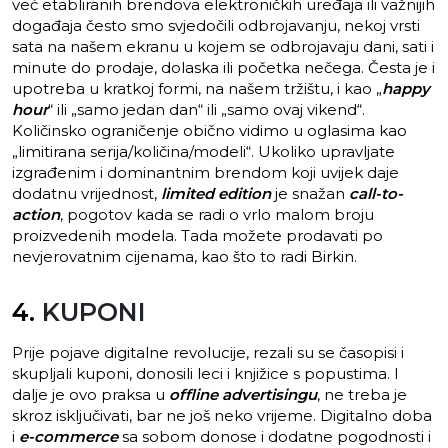
već etabliranih brendova elektroničkih uređaja ili važnijih
događaja često smo svjedočili odbrojavanju, nekoj vrsti
sata na našem ekranu u kojem se odbrojavaju dani, sati i
minute do prodaje, dolaska ili početka nečega. Česta je i
upotreba u kratkoj formi, na našem tržištu, i kao „
happy
hour
“ ili „samo jedan dan“ ili „samo ovaj vikend“.
Količinsko ograničenje obično vidimo u oglasima kao
„limitirana serija/količina/modeli“. Ukoliko upravljate
izgrađenim i dominantnim brendom koji uvijek daje
dodatnu vrijednost,
limited edition
je snažan
call-to-
action
, pogotov kada se radi o vrlo malom broju
proizvedenih modela. Tada možete prodavati po
nevjerovatnim cijenama, kao što to radi Birkin.
4.
KUPONI
Prije pojave digitalne revolucije, rezali su se časopisi i
skupljali kuponi, donosili leci i knjižice s popustima. I
dalje je ovo praksa u
offline advertisingu
, ne treba je
skroz isključivati, bar ne još neko vrijeme. Digitalno doba
i
e-commerce
sa sobom donose i dodatne pogodnosti i