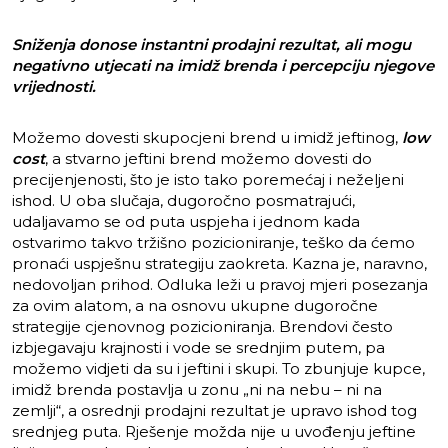
Sniženja donose instantni prodajni rezultat, ali mogu
negativno utjecati na imidž brenda i percepciju njegove
vrijednosti.
Možemo dovesti skupocjeni brend u imidž jeftinog,
low
cost
, a stvarno jeftini brend možemo dovesti do
precijenjenosti, što je isto tako poremećaj i neželjeni
ishod. U oba slučaja, dugoročno posmatrajući,
udaljavamo se od puta uspjeha i jednom kada
ostvarimo takvo tržišno pozicioniranje, teško da ćemo
pronaći uspješnu strategiju zaokreta. Kazna je, naravno,
nedovoljan prihod. Odluka leži u pravoj mjeri posezanja
za ovim alatom, a na osnovu ukupne dugoročne
strategije cjenovnog pozicioniranja. Brendovi često
izbjegavaju krajnosti i vode se srednjim putem, pa
možemo vidjeti da su i jeftini i skupi. To zbunjuje kupce,
imidž brenda postavlja u zonu „ni na nebu – ni na
zemlji“, a osrednji prodajni rezultat je upravo ishod tog
srednjeg puta. Rješenje možda nije u uvođenju jeftine