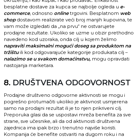
okruženju, i kao kupac i kao prodavac. Efikasnost
besplatne dostave za kupca se najbolje ogleda u
e-
commerce
, odnosno
online
trgovini. Besplatnom
web
shop
dostavom realizirate veći broj manjih kupovina, te
vam može izgledati da „na prvu“ ne ostvarujete
prodajne rezultate. Ukoliko se uzme u obzir prethodno
navedeno kod uzoraka, onda cilj u kojem želimo
napraviti maksimalni mogući doseg sa produktom na
tržištu
ili kod odgovarajuće kategorije produkata cilj –
nalazimo se u svakom domaćinstvu,
mogu opravdati
nastojanja marketara.
8.
DRUŠTVENA ODGOVORNOST
Prodajne društveno odgovorne aktivnosti se mogu i
pogrešno protumačiti ukoliko je aktivnost usmjerena
samo na prodajni rezultat ili je to njen prikriveni cilj.
Preporuka glasi da se uspostavi mreža benefita za sve
strane, sve učesnike, ali da od aktivnosti društvena
zajednica ima ipak brzo i trenutno najviše koristi.
Kompanija će benefite ostvariti na dugom roku i na