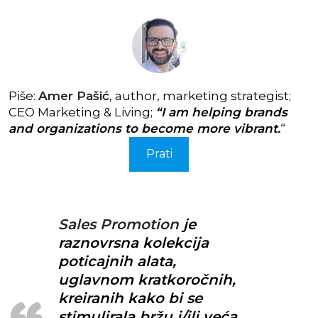
Piše:
Amer Pašić
, author, marketing strategist;
CEO Marketing & Living;
“I am helping brands
and organizations to become more vibrant.
“
Prati
Sales Promotion
je
raznovrsna kolekcija
poticajnih alata,
uglavnom kratkoročnih,
kreiranih kako bi se
stimulirala bržu i/ili veća