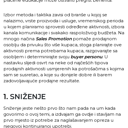
plaćene edukacije može ostvariti pregršt benefita.
Izbor metoda i taktika zavisi od branše u kojoj se
nalazimo, vrste proizvoda i usluge, vremenskog perioda
u kojem planiramo sprovesti određene aktivnosti, izbora
kanala komunikacije i svakako raspoloživog budžeta. Na
mnogo načina
Sales Promotion
pomaže prodajnom
osoblju da privuku što više kupaca, stoga planirajte ove
aktivnosti prema potrebama kupaca, razgovarajte sa
osobljem i determinirajte svoju
buyer personu
. U
nastavku slijedi osvrt na neke od najčešćih tipova
prodajnih aktivnosti usmjerenih ka potrošačima s kojima
sam se susretao, a koje su donijele dobre ili barem
zadovoljavajuće prodajne rezultate.
1.
SNIŽENJE
Sniženje jeste nešto prvo što nam pada na um kada
govorimo o ovoj temi, a izdvajam ga ovdje i stavljam na
prvo mjesto iz potrebe za naglašavanjem opreza u
njegovoj kontinuiranoj upotrebi.