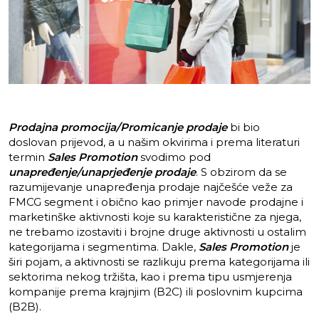
Prodajna promocija/Promicanje prodaje
bi bio
doslovan prijevod, a u našim okvirima i prema literaturi
termin
Sales Promotion
svodimo pod
unapređenje/unaprjeđenje prodaje
. S obzirom da se
razumijevanje unapređenja prodaje najčešće veže za
FMCG segment i obično kao primjer navode prodajne i
marketinške aktivnosti koje su karakteristične za njega,
ne trebamo izostaviti i brojne druge aktivnosti u ostalim
kategorijama i segmentima. Dakle,
Sales Promotion
je
širi pojam, a aktivnosti se razlikuju prema kategorijama ili
sektorima nekog tržišta, kao i prema tipu usmjerenja
kompanije prema krajnjim (B2C) ili poslovnim kupcima
(B2B).