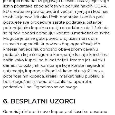
jer kupci nekada i izbjegavaju učešće i ostavljanje svojih
ličnih podataka zbog agresivnih poruka nakon. GDPR,
EU uredba se polako uvodi ili već primjenjuje i kod nas
te oblikuje novi štit oko ličnih podataka. Ukoliko pak
poštujete sve procedure zaštite podataka, ostavite
potencijalnim kupcima opciju da odaberu da li žele da
se njihovi podaci obrađuju i koriste u marketinške svrhe.
Moguće je da se gubi poveći broj učesnika i obim
uslovnih nagradnih kupovina zbog ograničavajućih
kriterija natjecanja, odnosno obaveznom davanju
podataka koje će sigurno kompanije kasnije koristiti na
način kako kupci i ne bi baš željeli. Imamo još uvijek, i
danas, i to ozbiljnih kompanija koje koriste nagradna
natjecanja, kupone, račune i sl. kako bi osvježili bazu
potencijalnih kupaca, kreirali marketinšku publiku, a
bez mogućnosti izbora pristanka na upotrebu
podataka ili ne. Ogradimo se od ovoga.
6.
BESPLATNI UZORCI
Generiraju interes i nove kupce, a efikasni su posebno