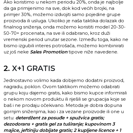
Ako koristimo u nekom periodu 20%, onda je najbolje
da ga primijenimo na sve, dok kod većih brojki, na
primjer 30%, možemo izdvojiti samo pojedine grupe
proizvoda ili usluga. Ukoliko je naša taktika dolazak do
finalnog sniženja, onda možemo koristiti model 20-30-
50-70+ procenata, na sve ili odabrano, kroz duži
vremenski period unutar sezone. Između toga, kako ne
bismo izgubili interes potrošača, možemo kombinirati
uz još neke
Sales Promotion
tipove niže navedene.
2.
X+1 GRATIS
Jednostavno volimo kada dobijemo dodatni proizvod,
nagradu, poklon. Ovom taktikom možemo odabrati
grupu koju dajemo gratis, kako bismo kupce informirali
o nekom novom produktu ili riješili se grupacija koje se
baš i ne prodaju očekivano. Metoda je dobra dopuna
gornjim sniženjima, kao i za vezane proizvode ili one u
setu:
deterdžent za posuđe + spužvica gratis;
dezodorans + gratis gel za tuširanje; kupovinom 3
majice, jeftiniju dobijate gratis; 2 kupljene licence + 1