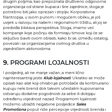
drugim poljima, kao prepoznata društveno odgovorna
organizacija od strane kupaca i šire zajednice, stoga je
potrebno biti jako oprezan i strpljiv. Korporativna
filantropija, u svom punom i mogućem obliku, je još
uvijek u razvoju na našem i regionalnom tržištu, ali joj se
predviđa blistava perspektiva. Stoga, imamo već
kompanije koje počinju da formiraju timove koji će se
isključivo baviti ovom oblasti, kako bi se, između ostalog,
povezali i sa organizacijama civilnog društva u
zajedničkim aktivnostima.
9.
PROGRAMI LOJALNOSTI
I posljednji, ali ne manje važan, a meni lično
najinteresantniji jeste
Klub lojalnosti
. Ukratko se može
opisati kao alat koji ohrabruje potrošače da kontinuirano
kupuju neki brend dok takvim učestalim kupovinama
ostvaruju dodatne pogodnosti za sebe ili dobijaju
određenu vrijednost nazad. Programom lojalnosti
možemo ublažiti negativne posljedice
Sales
Promotiona
poput niže percepcije vrijednosti brenda i