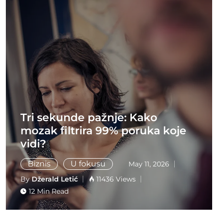
Tri sekunde pažnje: Kako
mozak filtrira 99% poruka koje
vidi?
Biznis
U fokusu
May 11, 2026
By
Džerald Letić
11436 Views
12 Min Read