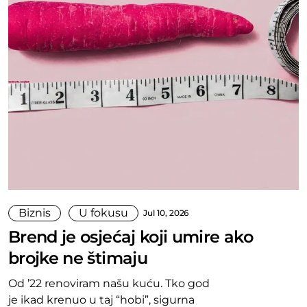
Biznis
U fokusu
Jul 10, 2026
Brend je osjećaj koji umire ako
brojke ne štimaju
Od ’22 renoviram našu kuću. Tko god
je ikad krenuo u taj “hobi”, sigurna