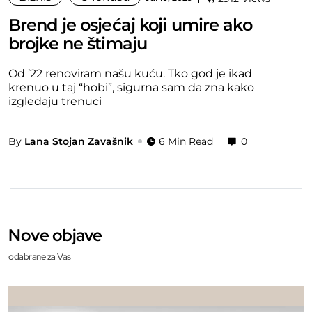
Brend je osjećaj koji umire ako
brojke ne štimaju
Od ’22 renoviram našu kuću. Tko god je ikad
krenuo u taj “hobi”, sigurna sam da zna kako
izgledaju trenuci
By
Lana Stojan Zavašnik
6 Min Read
0
Nove objave
odabrane za Vas