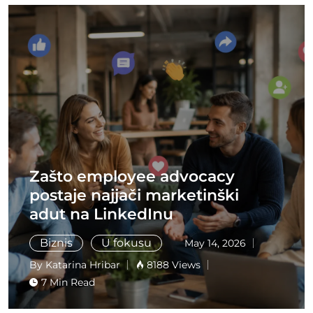
Zašto employee advocacy
postaje najjači marketinški
adut na LinkedInu
Biznis
U fokusu
May 14, 2026
By Katarina Hribar
8188 Views
7 Min Read