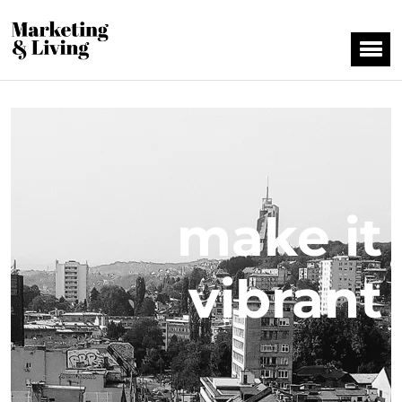
make it
vibrant