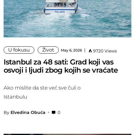
U fokusu
Život
May 6, 2026
9720 Views
Istanbul za 48 sati: Grad koji vas
osvoji i ljudi zbog kojih se vraćate
Ako mislite da ste već sve čuli o
Istanbulu
By
Elvedina Obuća
0