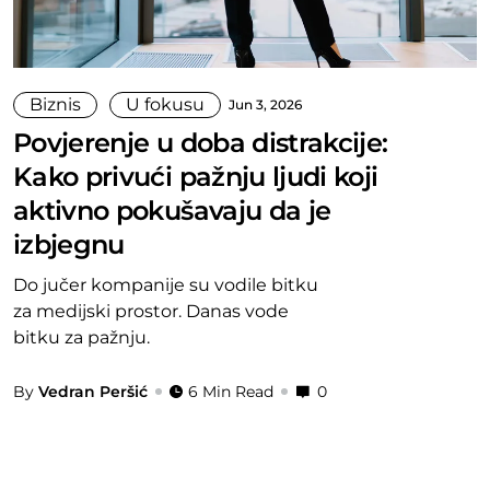
Biznis
U fokusu
Jun 3, 2026
Povjerenje u doba distrakcije:
Kako privući pažnju ljudi koji
aktivno pokušavaju da je
izbjegnu
Do jučer kompanije su vodile bitku
za medijski prostor. Danas vode
bitku za pažnju.
By
Vedran Peršić
6 Min Read
0