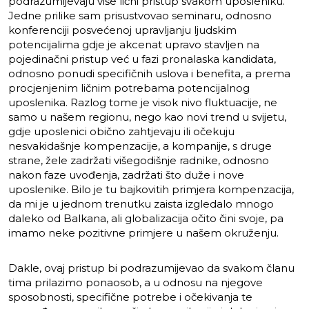
podrazumijevaju više lični pristup svakom uposleniku.
Jedne prilike sam prisustvovao seminaru, odnosno
konferenciji posvećenoj upravljanju ljudskim
potencijalima gdje je akcenat upravo stavljen na
pojedinačni pristup već u fazi pronalaska kandidata,
odnosno ponudi specifičnih uslova i benefita, a prema
procjenjenim ličnim potrebama potencijalnog
uposlenika. Razlog tome je visok nivo fluktuacije, ne
samo u našem regionu, nego kao novi trend u svijetu,
gdje uposlenici obično zahtjevaju ili očekuju
nesvakidašnje kompenzacije, a kompanije, s druge
strane, žele zadržati višegodišnje radnike, odnosno
nakon faze uvođenja, zadržati što duže i nove
uposlenike. Bilo je tu bajkovitih primjera kompenzacija,
da mi je u jednom trenutku zaista izgledalo mnogo
daleko od Balkana, ali globalizacija očito čini svoje, pa
imamo neke pozitivne primjere u našem okruženju.
Dakle, ovaj pristup bi podrazumijevao da svakom članu
tima prilazimo ponaosob, a u odnosu na njegove
sposobnosti, specifične potrebe i očekivanja te