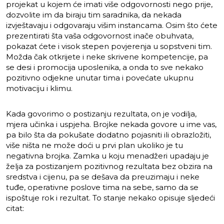
projekat u kojem će imati više odgovornosti nego prije,
dozvolite im da biraju tim saradnika, da nekada
izvještavaju i odgovaraju višim instancama. Osim što ćete
prezentirati šta vaša odgovornost inače obuhvata,
pokazat ćete i visok stepen povjerenja u sopstveni tim.
Možda čak otkrijete i neke skrivene kompetencije, pa
se desi i promocija uposlenika, a onda to sve nekako
pozitivno odjekne unutar tima i povećate ukupnu
motivaciju i klimu.
Kada govorimo o postizanju rezultata, on je vodilja,
mjera učinka i uspjeha. Brojke nekada govore u ime vas,
pa bilo šta da pokušate dodatno pojasniti ili obrazložiti,
više ništa ne može doći u prvi plan ukoliko je tu
negativna brojka. Zamka u koju menadžeri upadaju je
želja za postizanjem pozitivnog rezultata bez obzira na
sredstva i cijenu, pa se dešava da preuzimaju i neke
tuđe, operativne poslove tima na sebe, samo da se
ispoštuje rok i rezultat. To stanje nekako opisuje sljedeći
citat: