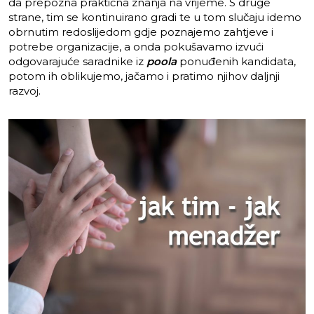
da prepozna praktična znanja na vrijeme. S druge
strane, tim se kontinuirano gradi te u tom slučaju idemo
obrnutim redoslijedom gdje poznajemo zahtjeve i
potrebe organizacije, a onda pokušavamo izvući
odgovarajuće saradnike iz
poola
ponuđenih kandidata,
potom ih oblikujemo, jačamo i pratimo njihov daljnji
razvoj.