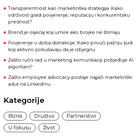
Transparentnost kao marketinška strategija: Kako
održivost gradi povjerenje, reputaciju i konkurentsku
prednost?
Brend je osjećaj koji umire ako brojke ne štimaju
Povjerenje u doba distrakcije: Kako privući pažnju ljudi
koji aktivno pokušavaju da je izbjegnu
Zašto ručni rad u marketing komunikaciji pobjeđuje AI
algoritam?
Zašto employee advocacy postaje najjači marketinški
adut na LinkedInu
Kategorije
Biznis
Društvo
Partnerstvo
U fokusu
Život