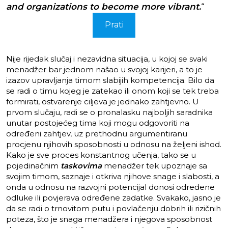
and organizations to become more vibrant.
“
Prati
Nije rijedak slučaj i nezavidna situacija, u kojoj se svaki
menadžer bar jednom našao u svojoj karijeri, a to je
izazov upravljanja timom slabijih kompetencija. Bilo da
se radi o timu kojeg je zatekao ili onom koji se tek treba
formirati, ostvarenje ciljeva je jednako zahtjevno. U
prvom slučaju, radi se o pronalasku najboljih saradnika
unutar postojećeg tima koji mogu odgovoriti na
određeni zahtjev, uz prethodnu argumentiranu
procjenu njihovih sposobnosti u odnosu na željeni ishod.
Kako je sve proces konstantnog učenja, tako se u
pojedinačnim
taskovima
menadžer tek upoznaje sa
svojim timom, saznaje i otkriva njihove snage i slabosti, a
onda u odnosu na razvojni potencijal donosi određene
odluke ili povjerava određene zadatke. Svakako, jasno je
da se radi o trnovitom putu i povlačenju dobrih ili rizičnih
poteza, što je snaga menadžera i njegova sposobnost