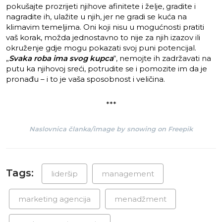
pokušajte prozrijeti njihove afinitete i želje, gradite i
nagradite ih, ulažite u njih, jer ne gradi se kuća na
klimavim temeljima. Oni koji nisu u mogućnosti pratiti
vaš korak, možda jednostavno to nije za njih izazov ili
okruženje gdje mogu pokazati svoj puni potencijal.
„
Svaka roba ima svog kupca
“, nemojte ih zadržavati na
putu ka njihovoj sreći, potrudite se i pomozite im da je
pronađu – i to je vaša sposobnost i veličina.
***
Naslovnica članka/image by snowing on Freepik
Tags:
lideršip
management
marketing agencija
menadžment