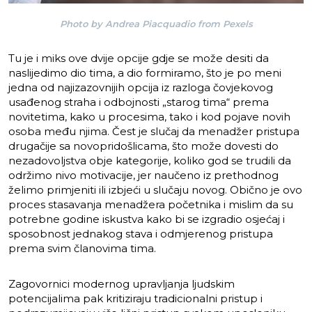
Photo by Andrea Piacquadio from Pexels
Tu je i miks ove dvije opcije gdje se može desiti da
naslijedimo dio tima, a dio formiramo, što je po meni
jedna od najizazovnijih opcija iz razloga čovjekovog
usađenog straha i odbojnosti „starog tima“ prema
novitetima, kako u procesima, tako i kod pojave novih
osoba među njima. Čest je slučaj da menadžer pristupa
drugačije sa novopridošlicama, što može dovesti do
nezadovoljstva obje kategorije, koliko god se trudili da
održimo nivo motivacije, jer naučeno iz prethodnog
želimo primjeniti ili izbjeći u slučaju novog. Obično je ovo
proces stasavanja menadžera početnika i mislim da su
potrebne godine iskustva kako bi se izgradio osjećaj i
sposobnost jednakog stava i odmjerenog pristupa
prema svim članovima tima.
Zagovornici modernog upravljanja ljudskim
potencijalima pak kritiziraju tradicionalni pristup i