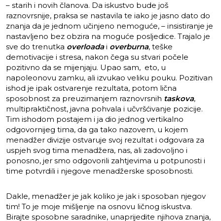
– starih i novih članova. Da iskustvo bude još
raznovrsnije, praksa se nastavila te iako je jasno dato do
znanja da je jednom učinjeno nemoguće, – insistiranje je
nastavljeno bez obzira na moguće posljedice. Trajalo je
sve do trenutka
overloada
i
overburna
, teške
demotivacije i stresa, nakon čega su stvari počele
pozitivno da se mijenjaju. Upao sam, eto, u
napoleonovu zamku, ali izvukao veliku pouku. Pozitivan
ishod je ipak ostvarenje rezultata, potom lična
sposobnost za preuzimanjem raznovrsnih
taskova
,
multipraktičnost, javna pohvala i učvršćivanje pozicije.
Tim ishodom postajem i ja dio jednog vertikalno
odgovornijeg tima, da ga tako nazovem, u kojem
menadžer divizije ostvaruje svoj rezultat i odgovara za
uspjeh svog tima menadžera, nas, ali zadovoljno i
ponosno, jer smo odgovorili zahtjevima u potpunosti i
time potvrdili i njegove menadžerske sposobnosti.
Dakle, menadžer je jak koliko je jak i sposoban njegov
tim! To je moje mišljenje na osnovu ličnog iskustva.
Birajte sposobne saradnike, unaprijedite njihova znanja,