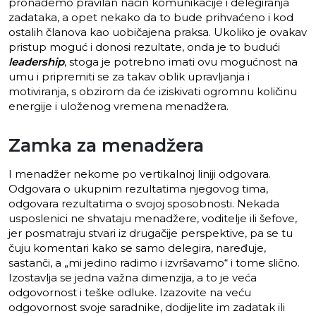
pronađemo pravilan način komunikacije i delegiranja
zadataka, a opet nekako da to bude prihvaćeno i kod
ostalih članova kao uobičajena praksa. Ukoliko je ovakav
pristup moguć i donosi rezultate, onda je to budući
leadership
, stoga je potrebno imati ovu mogućnost na
umu i pripremiti se za takav oblik upravljanja i
motiviranja, s obzirom da će iziskivati ogromnu količinu
energije i uloženog vremena menadžera.
Zamka za menadžera
I menadžer nekome po vertikalnoj liniji odgovara.
Odgovara o ukupnim rezultatima njegovog tima,
odgovara rezultatima o svojoj sposobnosti. Nekada
usposlenici ne shvataju menadžere, voditelje ili šefove,
jer posmatraju stvari iz drugačije perspektive, pa se tu
čuju komentari kako se samo delegira, naređuje,
sastanči, a „mi jedino radimo i izvršavamo“ i tome slično.
Izostavlja se jedna važna dimenzija, a to je veća
odgovornost i teške odluke. Izazovite na veću
odgovornost svoje saradnike, dodijelite im zadatak ili