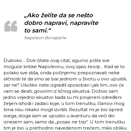
„Ako želite da se nešto
dobro napravi, napravite
to sami.“
Napoleon Bonaparte
Duboko… Dok čitate ovaj citat, sigurno pršte sve
moguće kritike Napoleonu, ovoj izjavi, teoriji… Kad se to
polako sve stiša, onda počinjemo prepoznavati neke
sličnosti te da smo se bar jednom u životu u ovo upustili,
zar ne? Ukoliko niste izgradili sposoban i jak tim, ovo će
vam se desiti, govorim iz ličnog iskustva. Doživio sam
jedno vrijedno iskustvo kada su mi povjereni određeni
željeni ishodi i zadaci koje, u tom trenutku, članovi mog
tima nisu nikako mogli izvršiti. Rezultat mi je bio ispred
svega, stoga sam se upustio u avanturu da veći dio
iznesem sam, samo da „posao ne trpi“. U tom trenutku
tim je bio u prethodno navedenom trećem, miks obliku