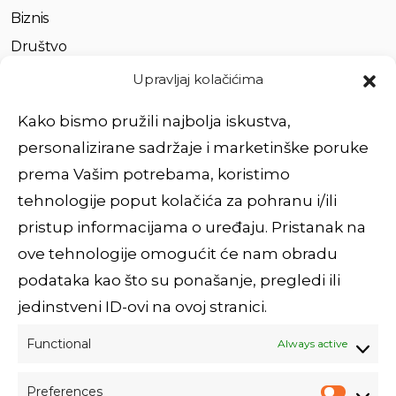
Biznis
Društvo
Život
Upravljaj kolačićima
Partnerstvo
Kako bismo pružili najbolja iskustva,
personalizirane sadržaje i marketinške poruke
Brzi linkovi
prema Vašim potrebama, koristimo
tehnologije poput kolačića za pohranu i/ili
O nama
pristup informacijama o uređaju. Pristanak na
Usluge
ove tehnologije omogućit će nam obradu
Impressum
podataka kao što su ponašanje, pregledi ili
Povežimo se
jedinstveni ID-ovi na ovoj stranici.
Functional
Always active
Prijavi se na newsletter!
Preferences
E-mail adresa: