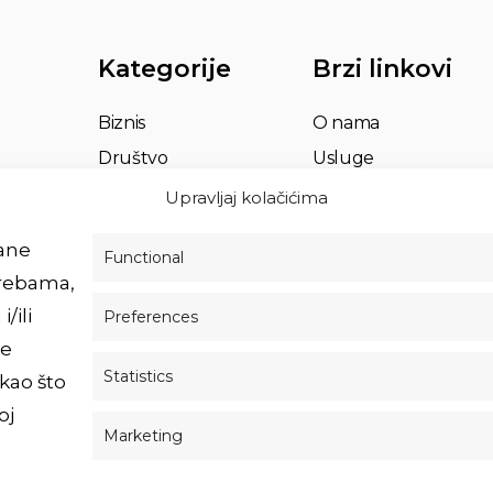
Kategorije
Brzi linkovi
Biznis
O nama
Društvo
Usluge
Život
Impressum
Upravljaj kolačićima
Partnerstvo
Povežimo se
rane
Functional
trebama,
/ili
Preferences
ve
Statistics
kao što
oj
Marketing