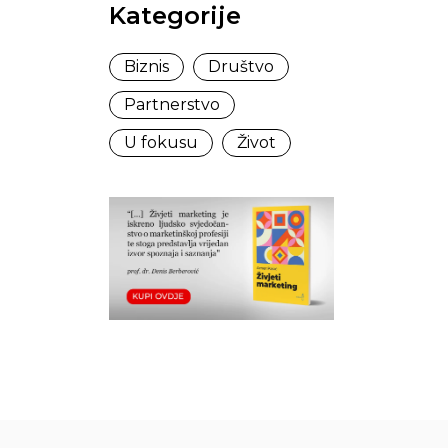
Kategorije
Biznis
Društvo
Partnerstvo
U fokusu
Život