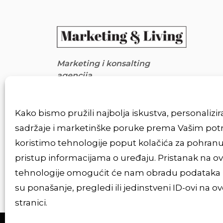
Marketing i konsalting
agencija
Ludviga Kube 5, Sarajevo
Bosna i Hercegovina
info@marketingandliving.com
Kako bismo pružili najbolja iskustva, personalizi
+387 61 245 410
sadržaje i marketinške poruke prema Vašim po
koristimo tehnologije poput kolačića za pohranu i
pristup informacijama o uređaju. Pristanak na o
tehnologije omogućit će nam obradu podataka 
su ponašanje, pregledi ili jedinstveni ID-ovi na ov
stranici.