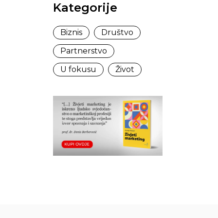
Kategorije
Biznis
Društvo
Partnerstvo
U fokusu
Život