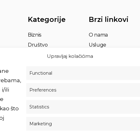
Kategorije
Brzi linkovi
Biznis
O nama
Društvo
Usluge
Život
Impressum
Upravljaj kolačićima
Partnerstvo
Povežimo se
rane
Functional
trebama,
/ili
Preferences
ve
Statistics
kao što
oj
Marketing