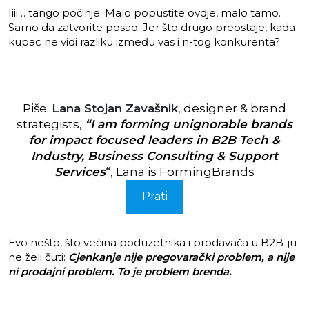
Iiii… tango počinje. Malo popustite ovdje, malo tamo.
Samo da zatvorite posao. Jer što drugo preostaje, kada
kupac ne vidi razliku između vas i n-tog konkurenta?
Piše:
Lana Stojan Zavašnik
, designer & brand
strategists,
“I am forming unignorable brands
for impact focused leaders in B2B Tech &
Industry, Business Consulting & Support
Services
“,
Lana is FormingBrands
Prati
Evo nešto, što većina poduzetnika i prodavača u B2B-ju
ne želi čuti:
Cjenkanje nije pregovarački problem, a nije
ni prodajni problem. To je problem brenda.