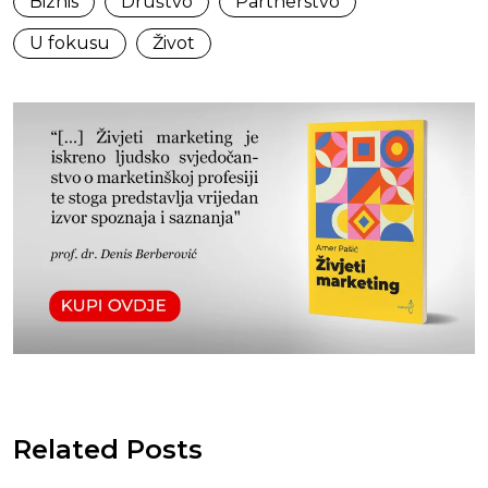
Biznis
Društvo
Partnerstvo
U fokusu
Život
Related Posts