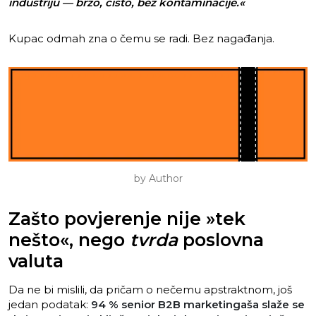
industriju — brzo, čisto, bez kontaminacije.«
Kupac odmah zna o čemu se radi. Bez nagađanja.
by Author
Zašto povjerenje nije »tek
nešto«, nego
tvrda
poslovna
valuta
Da ne bi mislili, da pričam o nečemu apstraktnom, još
jedan podatak:
94 % senior B2B marketingaša slaže se