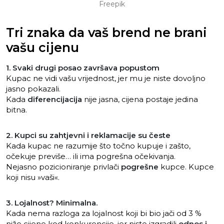
Freepik
Tri znaka da vaš brend ne brani
vašu cijenu
1. Svaki drugi posao završava popustom
Kupac ne vidi vašu vrijednost, jer mu je niste dovoljno
jasno pokazali.
Kada
diferencijacija
nije jasna, cijena postaje jedina
bitna.
2. Kupci su zahtjevni i reklamacije su česte
Kada kupac ne razumije što točno kupuje i zašto,
očekuje previše… ili ima pogrešna očekivanja.
Nejasno pozicioniranje privlači
pogrešne
kupce. Kupce
koji nisu »vaši«.
3. Lojalnost? Minimalna.
Kada nema razloga za lojalnost koji bi bio jači od 3 %
niže cijene kod konkurencije, jer niste izgradili
odnos i