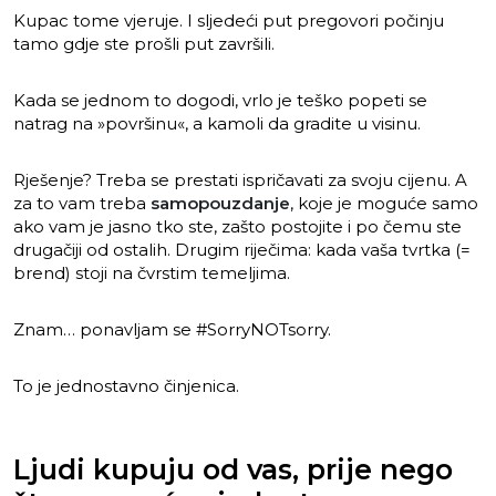
Kupac tome vjeruje. I sljedeći put pregovori počinju
tamo gdje ste prošli put završili.
Kada se jednom to dogodi, vrlo je teško popeti se
natrag na »površinu«, a kamoli da gradite u visinu.
Rješenje? Treba se prestati ispričavati za svoju cijenu. A
za to vam treba
samopouzdanje
, koje je moguće samo
ako vam je jasno tko ste, zašto postojite i po čemu ste
drugačiji od ostalih. Drugim riječima: kada vaša tvrtka (=
brend) stoji na čvrstim temeljima.
Znam… ponavljam se #SorryNOTsorry.
To je jednostavno činjenica.
Ljudi kupuju od vas, prije nego