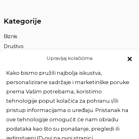
Kategorije
Biznis
Društvo
Život
Upravljaj kolačićima
Partnerstvo
Kako bismo pružili najbolja iskustva,
personalizirane sadržaje i marketinške poruke
Brzi linkovi
prema Vašim potrebama, koristimo
tehnologije poput kolačića za pohranu i/ili
O nama
pristup informacijama o uređaju. Pristanak na
Usluge
ove tehnologije omogućit će nam obradu
Impressum
podataka kao što su ponašanje, pregledi ili
Povežimo se
jedinstveni ID-ovi na ovoj stranici.