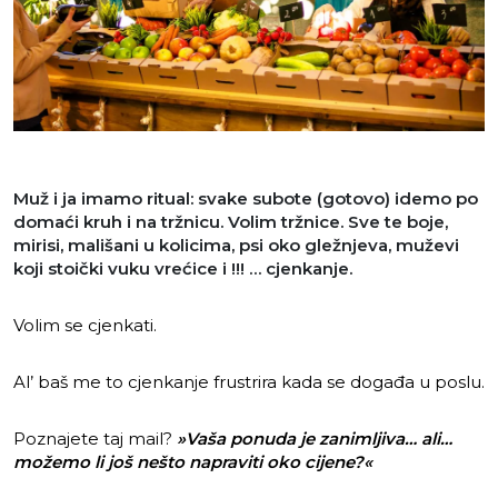
Muž i ja imamo ritual: svake subote (gotovo) idemo po
domaći kruh i na tržnicu. Volim tržnice. Sve te boje,
mirisi, mališani u kolicima, psi oko gležnjeva, muževi
koji stoički vuku vrećice i !!! … cjenkanje.
Volim se cjenkati.
Al’ baš me to cjenkanje frustrira kada se događa u poslu.
Poznajete taj mail?
»Vaša ponuda je zanimljiva… ali…
možemo li još nešto napraviti oko cijene?«