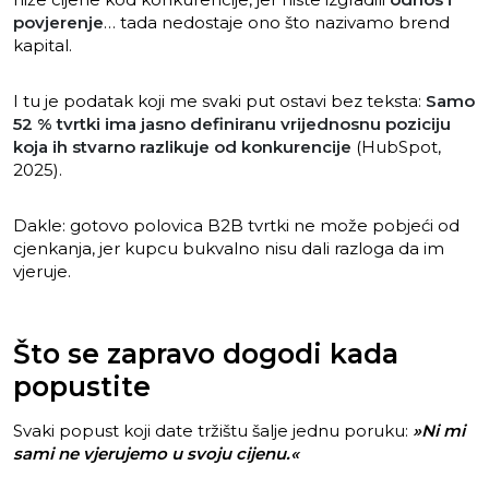
povjerenje
… tada nedostaje ono što nazivamo brend
kapital.
I tu je podatak koji me svaki put ostavi bez teksta:
Samo
52 % tvrtki ima jasno definiranu vrijednosnu poziciju
koja ih stvarno razlikuje od konkurencije
(HubSpot,
2025).
Dakle: gotovo polovica B2B tvrtki ne može pobjeći od
cjenkanja, jer kupcu bukvalno nisu dali razloga da im
vjeruje.
Što se zapravo dogodi kada
popustite
Svaki popust koji date tržištu šalje jednu poruku:
»Ni mi
sami ne vjerujemo u svoju cijenu.«