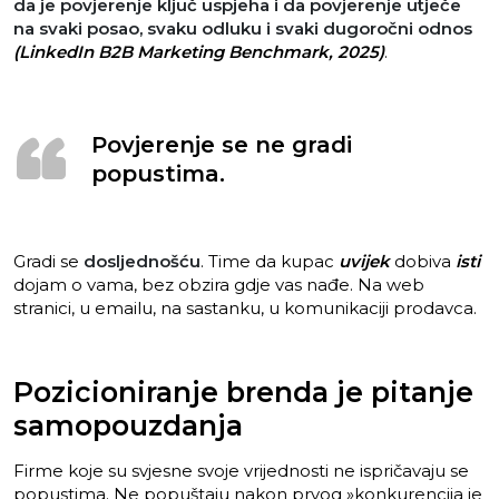
da je povjerenje ključ uspjeha i da povjerenje utječe
na svaki posao, svaku odluku i svaki dugoročni odnos
(LinkedIn B2B Marketing Benchmark, 2025)
.
Povjerenje se ne gradi
popustima.
Gradi se
dosljednošću
. Time da kupac
uvijek
dobiva
isti
dojam o vama, bez obzira gdje vas nađe. Na web
stranici, u emailu, na sastanku, u komunikaciji prodavca.
Pozicioniranje brenda je pitanje
samopouzdanja
Firme koje su svjesne svoje vrijednosti ne ispričavaju se
popustima. Ne popuštaju nakon prvog »konkurencija je