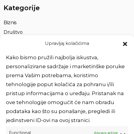
Kategorije
Biznis
Društvo
Život
Upravljaj kolačićima
Partnerstvo
Kako bismo pružili najbolja iskustva,
personalizirane sadržaje i marketinške poruke
Brzi linkovi
prema Vašim potrebama, koristimo
tehnologije poput kolačića za pohranu i/ili
O nama
pristup informacijama o uređaju. Pristanak na
Usluge
ove tehnologije omogućit će nam obradu
Impressum
podataka kao što su ponašanje, pregledi ili
Povežimo se
jedinstveni ID-ovi na ovoj stranici.
Functional
Always active