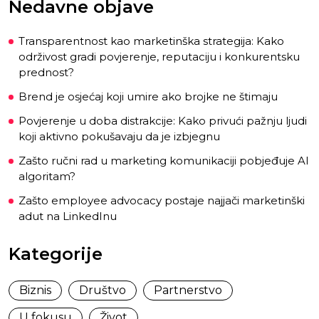
Nedavne objave
Transparentnost kao marketinška strategija: Kako
održivost gradi povjerenje, reputaciju i konkurentsku
prednost?
Brend je osjećaj koji umire ako brojke ne štimaju
Povjerenje u doba distrakcije: Kako privući pažnju ljudi
koji aktivno pokušavaju da je izbjegnu
Zašto ručni rad u marketing komunikaciji pobjeđuje AI
algoritam?
Zašto employee advocacy postaje najjači marketinški
adut na LinkedInu
Kategorije
Biznis
Društvo
Partnerstvo
U fokusu
Život