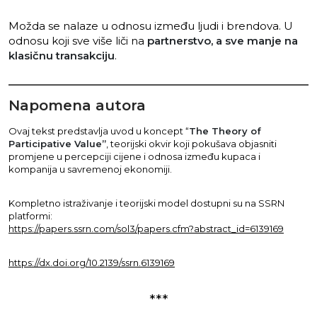
Možda se nalaze u odnosu između ljudi i brendova. U
odnosu koji sve više liči na
partnerstvo, a sve manje na
klasičnu transakciju
.
Napomena autora
Ovaj tekst predstavlja uvod u koncept “
The Theory of
Participative Value”
, teorijski okvir koji pokušava objasniti
promjene u percepciji cijene i odnosa između kupaca i
kompanija u savremenoj ekonomiji.
Kompletno istraživanje i teorijski model dostupni su na SSRN
platformi:
https://papers.ssrn.com/sol3/papers.cfm?abstract_id=6139169
https://dx.doi.org/10.2139/ssrn.6139169
***